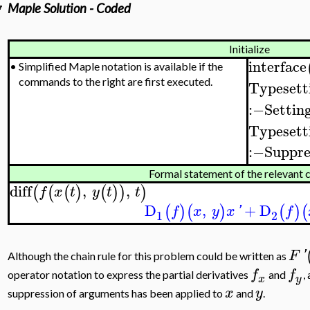
Maple Solution - Coded
Initialize
interface
•
Simplified Maple notation is available if the
commands to the right are first executed.
Typesett
:−
Settin
Typesett
:−
Suppre
Formal statement of the relevant c
diff
,
,
(
(
(
)
(
)
)
)
f
x
t
y
t
t
D
,
+
D
(
)
(
)
(
)
(
f
x
y
x
'
f
1
2
F
'
Although the chain rule for this problem could be written as
f
f
operator notation to express the partial derivatives
and
,
x
y
x
y
suppression of arguments has been applied to
and
.