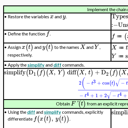
Implement the chain 
Types
x
y
•
Restore the variables
and
.
:−
Uns
f
•
Define the function
.
(
f
≔
(
)
(
)
x
t
y
t
X
Y
X
t
Assign
and
to the names
and
,
•
≔
s
Y
respectively.
≔
•
Apply the
simplify
and
diff
commands.
simplify
D
,
diff
,
+
D
(
(
)
(
)
(
)
(
)
(
f
X
Y
X
t
f
X
1
2
−
−
−
(
√
3
2
−
+
cos
−
(
)
t
t
t
−
−
−
−
−
−
−
√
4
4
−
+
1
+
2
−
+
t
t
(
)
F
'
t
Obtain
from an explicit repr
simpli
•
Using the
diff
and
simplify
commands, explicitly
,
(
(
)
(
)
)
f
x
t
y
t
differentiate
.