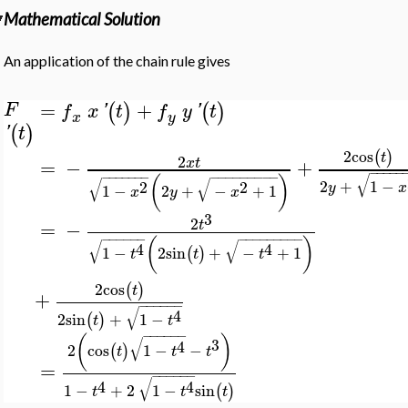
Mathematical Solution
An application of the chain rule gives
=
+
(
)
(
)
F
f
x
'
t
f
y
'
t
x
y
(
)
'
t
2
cos
(
)
t
2
=
−
+
x
t
−
−
−
−
−
−
−
−
−
−
−
−
−
−
−
−
−
−
−
−
−
√
(
)
√
√
2
+
1
−
2
2
y
x
1
−
2
+
−
+
1
x
y
x
3
2
=
−
t
−
−
−
−
−
−
−
−
−
−
−
−
−
−
−
(
)
√
√
4
4
1
−
2
sin
+
−
+
1
(
)
t
t
t
2
cos
(
)
t
+
−
−
−
−
−
−
√
4
2
sin
+
1
−
(
)
t
t
−
−
−
−
−
−
(
)
√
3
4
2
cos
1
−
−
(
)
t
t
t
=
−
−
−
−
−
−
√
4
4
1
−
+
2
1
−
sin
(
)
t
t
t