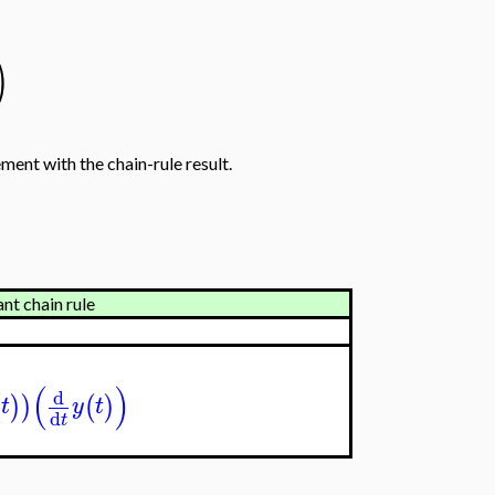
)
ement with the chain-rule result.
nt chain rule
(
)
d
(
)
)
(
)
t
y
t
d
t