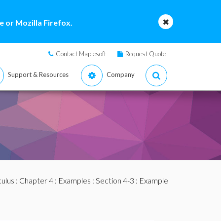
 or Mozilla Firefox.
Contact Maplesoft
Request Quote
Support & Resources
Company
culus
:
Chapter 4
:
Examples
:
Section 4-3
: Example