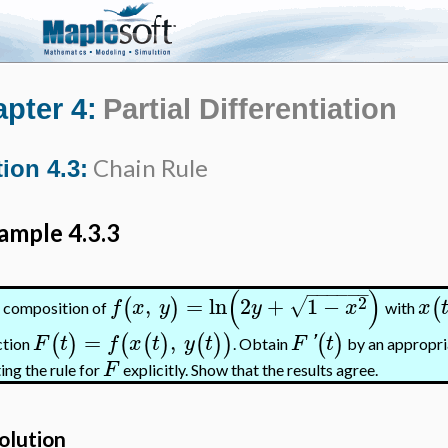
pter 4:
Partial Differentiation
Chain Rule
ion 4.3:
ample 4.3.3
−
−
−
−
−
−
(
)
2
,
=
ln
2
+
1
−
√
(
)
(
f
x
y
y
x
x
 composition of
with
=
,
(
)
(
(
)
(
)
)
(
)
F
t
f
x
t
y
t
F
'
t
ction
. Obtain
by an appropria
F
ing the rule for
explicitly. Show that the results agree.
olution