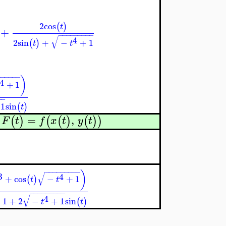
2
cos
(
)
t
+
−
−
−
−
−
−
−
−
−
√
4
2
sin
+
−
+
1
(
)
t
t
−
−
−
−
−
−
)
4
+
1
−
−
1
sin
(
)
t
=
,
(
)
(
(
)
(
)
)
F
t
f
x
t
y
t
n
−
−
−
−
−
−
−
−
−
)
√
3
4
+
cos
−
+
1
(
)
t
t
−
−
−
−
−
−
−
−
−
√
4
+
1
+
2
−
+
1
sin
(
)
t
t