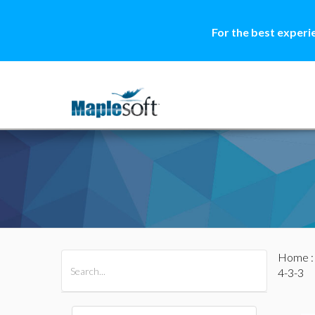
For the best experi
Home
All Products
Maple
MapleSim
4-3-3