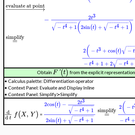
evaluate at point
−
−
−
−
−
−
−
−
−
→
3
2
−
t
−
−
−
−
−
−
−
−
−
−
−
−
−
−
−
−
−
−
(
)
√
√
4
4
−
+
1
2
sin
+
−
+
1
(
)
t
t
t
simplify
=
−
−
−
(
√
3
2
−
+
cos
−
(
)
t
t
t
−
−
−
−
−
−
−
√
4
4
−
+
1
+
2
−
+
t
t
(
)
F
'
t
Obtain
from the explicit representatio
•
Calculus palette: Differentiation operator
•
Context Panel: Evaluate and Display Inline
•
Context Panel: Simplify≻Simplify
3
2
t
2
cos
−
(
(
)
t
−
−
−
−
−
−
−
−
−
2
−
t
√
4
simplify
−
+
1
t
d
,
=
(
)
f
X
Y
=
−
−
−
−
−
−
−
−
−
d
√
t
4
4
2
sin
+
−
+
1
−
(
)
t
t
t