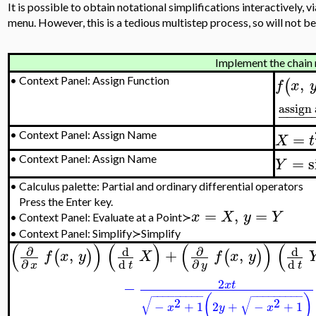
It is possible to obtain notational simplifications interactively, 
menu. However, this is a tedious multistep process, so will not b
Implement the chain 
,
•
Context Panel: Assign Function
(
f
x
assign 
−
−
−
−
=
•
Context Panel: Assign Name
X
t
=
s
•
Context Panel: Assign Name
Y
•
Calculus palette: Partial and ordinary differential operators
Press the Enter key.
=
,
=
x
X
y
Y
•
Context Panel: Evaluate at a Point≻
•
Context Panel: Simplify≻Simplify
(
)
(
)
(
)
(
∂
∂
d
d
,
+
,
(
)
(
)
f
x
y
X
f
x
y
d
d
∂
∂
t
t
x
y
2
−
x
t
−
−
−
−
−
−
−
−
−
−
−
−
−
−
−
−
−
−
(
)
√
√
2
2
−
+
1
2
+
−
+
1
x
y
x