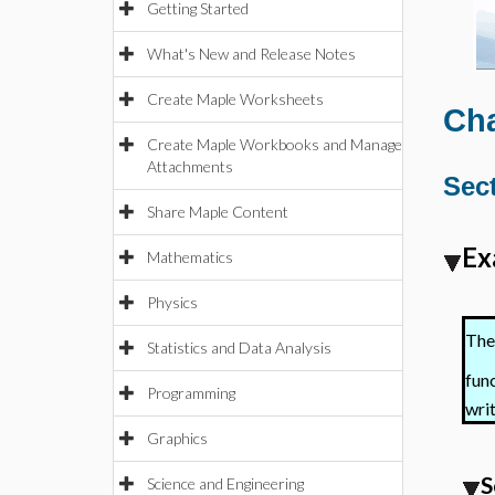
Getting Started
What's New and Release Notes
Create Maple Worksheets
Cha
Create Maple Workbooks and Manage
Attachments
Sect
Share Maple Content
Ex
Mathematics
Physics
The
Statistics and Data Analysis
fun
Programming
writ
Graphics
S
Science and Engineering