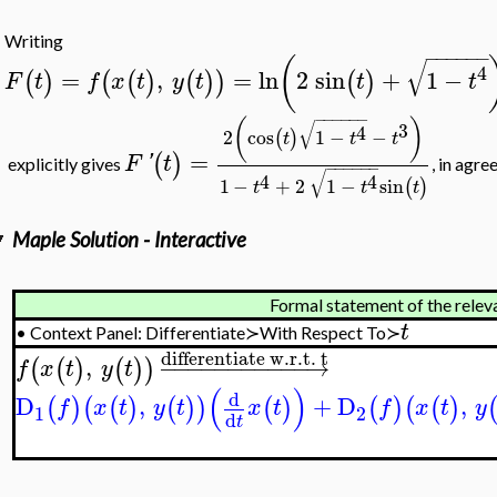
Writing
−
−
−
−
−
−
(
√
4
=
,
=
ln
2
sin
+
1
−
(
)
(
(
)
(
)
)
(
)
F
t
f
x
t
y
t
t
t
−
−
−
−
−
−
(
)
√
3
4
2
cos
1
−
−
(
)
t
t
t
=
(
)
F
'
t
explicitly gives
, in agre
−
−
−
−
−
−
√
4
4
1
−
+
2
1
−
sin
(
)
t
t
t
Maple Solution - Interactive
Formal statement of the releva
t
•
Context Panel: Differentiate≻With Respect To≻
differentiate w.r.t. t
,
−
−
−
−
−
−
−
−
−
−
−
→
(
(
)
(
)
)
f
x
t
y
t
(
)
d
D
,
+
D
,
(
)
(
(
)
(
)
)
(
)
(
)
(
(
)
f
x
t
y
t
x
t
f
x
t
y
1
2
d
t