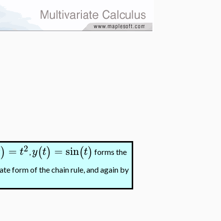
2
=
=
sin
)
(
)
(
)
t
t
y
t
t
,
forms the
te form of the chain rule, and again by