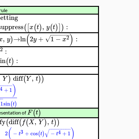
rule
etting
uppress
,
:
(
[
(
)
(
)
]
)
x
t
y
t
−
−
−
−
−
−
(
)
2
,
→
ln
2
+
1
−
:
√
)
x
y
y
x
2
:
in
:
(
)
t
,
diff
,
)
(
)
)
Y
Y
t
−
−
−
−
−
−
)
4
+
1
−
−
1
sin
(
)
t
(
)
F
t
esentation of
fy
diff
,
,
(
(
(
)
)
)
f
X
Y
t
−
−
−
−
−
−
−
−
−
(
)
√
3
4
2
−
+
cos
−
+
1
(
)
t
t
t