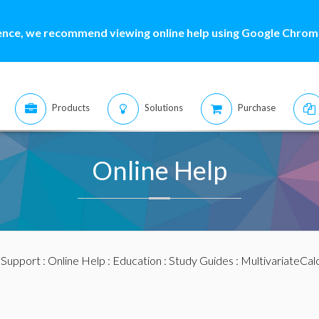
ence, we recommend viewing online help using Google Chrome
Products
Solutions
Purchase
Online Help
:
Support
:
Online Help
:
Education
:
Study Guides
:
MultivariateCal