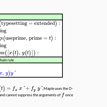
typesetting
=
extended
:
(
)
ing
gs
useprime
,
prime
=
:
(
)
t
ing
ss
,
:
(
[
(
)
(
)
]
)
x
t
y
t
hain rule
,
)
x
y
y
'
=
+
(
)
t
f
x
'
f
y
'
, Maple uses the D-
x
y
f
 and cannot suppress the arguments of
once