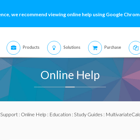
ence, we recommend viewing online help using Google Chrome
Products
Solutions
Purchase
Online Help
:
Support
:
Online Help
:
Education
:
Study Guides
:
MultivariateCal