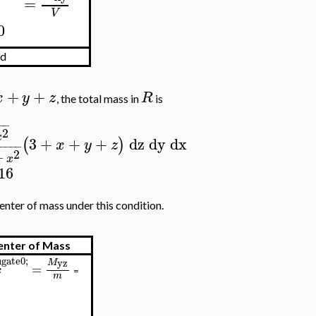
=
V
0
id
+
+
x
y
z
R
, the total mass in
is
−
−
2
x
3
+
+
+
dz
dy
dx
(
)
x
y
z
−
−
−
−
−
2
−
x
16
enter of mass under this condition.
enter of Mass
gate0;
yz
M
=
x
=
m