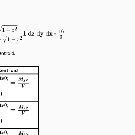
−
−
−
−
−
−
−
√
2
1
−
x
16
1
dz
dy
dx
−
−
−
−
−
−
−
=
3
√
2
−
1
−
x
entroid.
entroid
te0;
yz
M
=
V
0
te0;
xz
M
=
V
0
te0;
xy
M