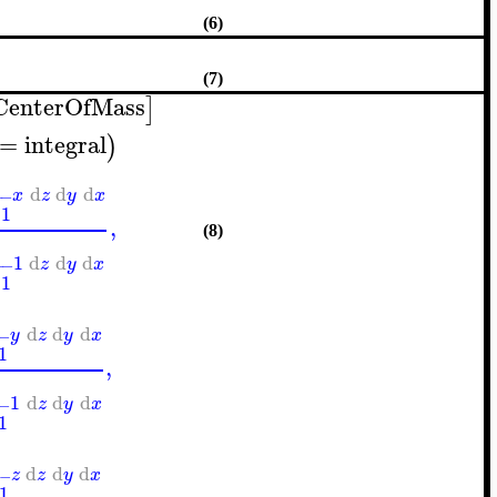
(6)
(7)
CenterOfMass
]
=
integral
)
d
d
d
x
z
y
x
−
−
1
,
(8)
1
d
d
d
z
y
x
−
−
1
d
d
d
y
z
y
x
−
−
1
,
1
d
d
d
z
y
x
−
−
1
d
d
d
z
z
y
x
−
−
1