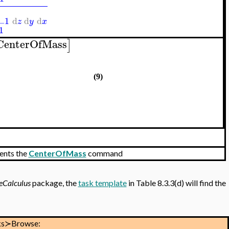
1
d
d
d
z
y
x
−
−
1
CenterOfMass
]
(9)
ents the
CenterOfMass
command
eCalculus
package, the
task template
in Table 8.3.3(d) will find the
ks≻Browse: