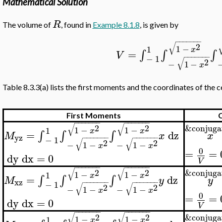
Mathematical Solution
R
The volume of
, found in
Example 8.1.8
, is given by
−
−
−
−
−
−
−
√
2
1
−
1
x
=
∫
∫
∫
V
−
−
−
−
−
−
−
−
1
√
2
−
1
−
x
Table 8.3.3(a) lists the first moments and the coordinates of the c
First Moments
C
−
−
−
−
−
−
−
−
−
−
−
−
−
−
√
√
2
2
&conjuga
1
−
1
−
1
x
x
=
dz
∫
∫
∫
x
M
x
yz
−
−
−
−
−
−
−
−
−
−
−
−
−
−
−
1
√
√
2
2
−
1
−
−
1
−
x
x
0
=
=
dy
dx
=
0
V
−
−
−
−
−
−
−
−
−
−
−
−
−
−
√
√
2
2
&conjuga
1
−
1
−
1
x
x
=
dz
∫
∫
∫
y
M
y
xz
−
−
−
−
−
−
−
−
−
−
−
−
−
−
−
1
√
√
2
2
−
1
−
−
1
−
x
x
0
=
=
dy
dx
=
0
V
−
−
−
−
−
−
−
−
−
−
−
−
−
−
√
√
2
2
&conjuga
1
−
1
−
1
x
x