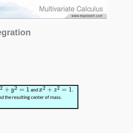
egration
2
2
2
2
+
=
1
+
=
1
y
x
z
and
.
nd the resulting center of mass.