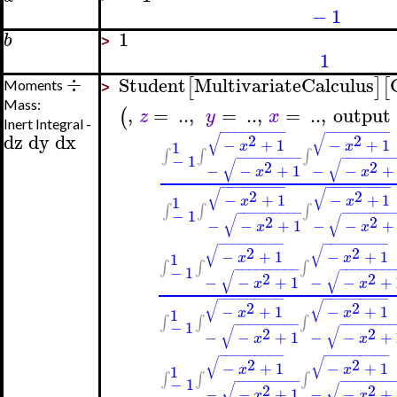
−
1
1
b
>
1
÷
Student
MultivariateCalculus
[
]
[
Moments
>
Mass:
,
=
..
,
=
..
,
=
..
,
output
(
z
y
x
Inert Integral -
−
−
−
−
−
−
−
−
−
−
−
−
−
−
−
−
−
−
dz
dy
dx
√
√
2
2
−
+
1
−
+
1
1
x
x
∫
∫
∫
−
−
−
−
−
−
−
−
−
−
−
−
−
−
−
−
−
1
√
√
2
2
−
−
+
1
−
−
+
x
x
−
−
−
−
−
−
−
−
−
−
−
−
−
−
−
−
−
−
√
√
2
2
−
+
1
−
+
1
1
x
x
∫
∫
∫
−
−
−
−
−
−
−
−
−
−
−
−
−
−
−
−
−
1
√
√
2
2
−
−
+
1
−
−
+
x
x
−
−
−
−
−
−
−
−
−
−
−
−
−
−
−
−
−
−
√
√
2
2
−
+
1
−
+
1
1
x
x
∫
∫
∫
−
−
−
−
−
−
−
−
−
−
−
−
−
−
−
−
−
1
√
√
2
2
−
−
+
1
−
−
+
x
x
−
−
−
−
−
−
−
−
−
−
−
−
−
−
−
−
−
−
√
√
2
2
−
+
1
−
+
1
1
x
x
∫
∫
∫
−
−
−
−
−
−
−
−
−
−
−
−
−
−
−
−
−
1
√
√
2
2
−
−
+
1
−
−
+
x
x
−
−
−
−
−
−
−
−
−
−
−
−
−
−
−
−
−
−
√
√
2
2
−
+
1
−
+
1
1
x
x
∫
∫
∫
−
−
−
−
−
−
−
−
−
−
−
−
−
−
−
−
−
1
√
√
2
2
−
−
+
1
−
−
+
x
x