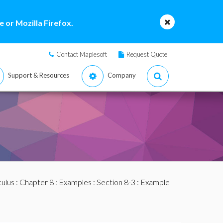
 or Mozilla Firefox.
Contact Maplesoft
Request Quote
Support & Resources
Company
culus
:
Chapter 8
:
Examples
:
Section 8-3
: Example