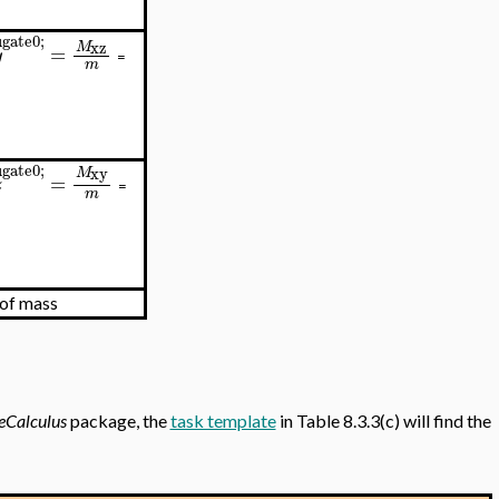
gate0;
xz
M
=
y
=
m
gate0;
xy
M
=
z
=
m
 of mass
eCalculus
package, the
task template
in Table 8.3.3(c) will find the