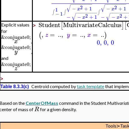
−
−
−
−
−
−
−
−
−
−
−
−
−
−
−
−
−
−
√
√
2
2
−
+
1
−
+
1
1
x
x
∫
∫
∫
−
−
−
−
−
−
−
−
−
−
−
−
−
−
−
−
−
1
√
√
2
2
−
−
+
1
−
−
+
x
x
Student
MultivariateCalculus
[
]
[
Explicit values
>
for
,
=
..
,
=
..
,
=
..
(
)
z
y
x
&conjugate0;
x
0
,
0
,
0
,
&conjugate0;
y
,
and
&conjugate0;
z
>
Centroid computed by
task template
that implem
Table 8.3.3(c)
Based on the
CenterOfMass
command in the Student
Multivariat
R
center of mass of
for a given density.
Tools≻Tas