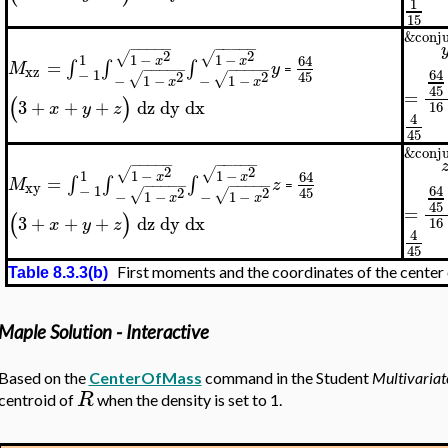
1
15
&conju
−
−
−
−
−
−
−
−
−
−
2
2
√
√
1
1
−
1
−
64
x
x
=
∫
∫
∫
M
y
−
−
−
−
−
−
−
−
−
−
xz
=
64
−
1
2
2
45
√
√
−
1
−
−
1
−
x
x
45
=
(
)
3
+
+
+
dz
dy
dx
16
x
y
z
4
45
&conju
−
−
−
−
−
−
−
−
−
−
2
2
√
√
1
1
−
1
−
64
x
x
=
∫
∫
∫
M
z
−
−
−
−
−
−
−
−
−
−
xy
=
64
−
1
2
2
45
√
√
−
1
−
−
1
−
x
x
45
=
(
)
3
+
+
+
dz
dy
dx
16
x
y
z
4
45
First moments and the coordinates of the center
Table 8.3.3(b)
Maple Solution - Interactive
Based on the
CenterOfMass
command in the Student
Multivariat
R
centroid of
when the density is set to 1.