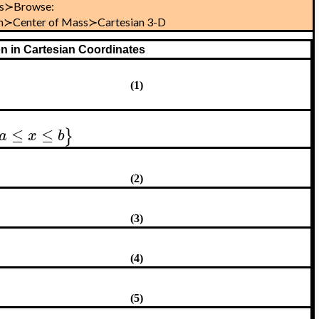
s≻Browse:
ion≻Center of Mass≻Cartesian 3-D
n in Cartesian Coordinates
(1)
≤
≤
}
a
x
b
(2)
(3)
(4)
(5)