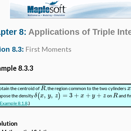
pter 8:
Applications of Triple Int
First Moments
ion 8.3:
mple 8.3.3
R
x
tain the centroid of
, the region common to the two cylinders
,
,
=
3
+
+
+
(
)
δ
x
y
z
x
y
z
R
pose the density
on
and fi
Example 8.1.8
.)
olution