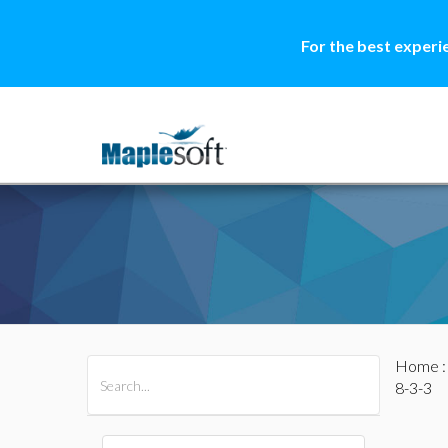
For the best experi
Home
All Products
Maple
MapleSim
8-3-3