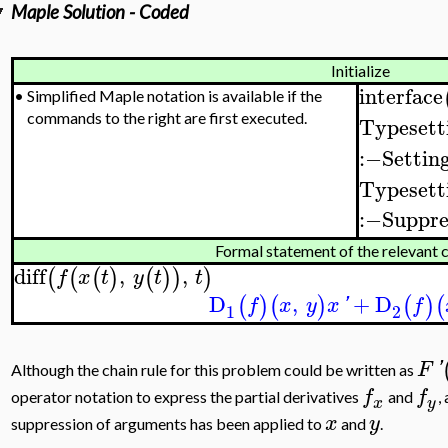
Maple Solution - Coded
Initialize
interface
•
Simplified Maple notation is available if the
commands to the right are first executed.
Typesett
:−
Settin
Typesett
:−
Suppre
Formal statement of the relevant c
diff
,
,
(
(
(
)
(
)
)
)
f
x
t
y
t
t
D
,
+
D
(
)
(
)
(
)
(
f
x
y
x
'
f
1
2
F
'
Although the chain rule for this problem could be written as
f
f
operator notation to express the partial derivatives
and
,
x
y
x
y
suppression of arguments has been applied to
and
.