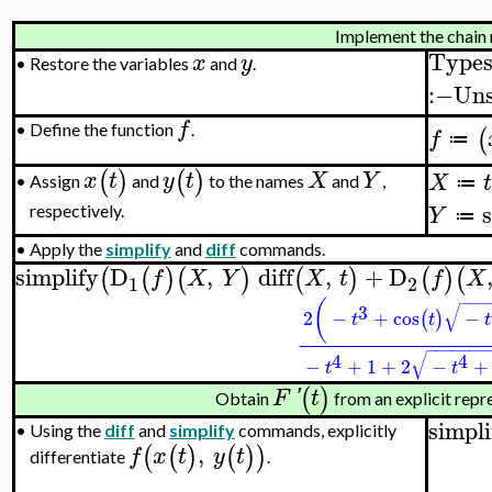
Implement the chain 
Types
x
y
•
Restore the variables
and
.
:−
Uns
f
•
Define the function
.
(
f
≔
(
)
(
)
x
t
y
t
X
Y
X
t
Assign
and
to the names
and
,
•
≔
s
Y
respectively.
≔
•
Apply the
simplify
and
diff
commands.
simplify
D
,
diff
,
+
D
(
(
)
(
)
(
)
(
)
(
f
X
Y
X
t
f
X
1
2
−
−
−
(
√
3
2
−
+
cos
−
(
)
t
t
t
−
−
−
−
−
−
−
√
4
4
−
+
1
+
2
−
+
t
t
(
)
F
'
t
Obtain
from an explicit repr
simpli
•
Using the
diff
and
simplify
commands, explicitly
,
(
(
)
(
)
)
f
x
t
y
t
differentiate
.