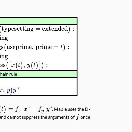
typesetting
=
extended
:
(
)
ing
gs
useprime
,
prime
=
:
(
)
t
ing
ss
,
:
(
[
(
)
(
)
]
)
x
t
y
t
hain rule
,
)
x
y
y
'
=
+
(
)
t
f
x
'
f
y
'
, Maple uses the D-
x
y
f
 and cannot suppress the arguments of
once