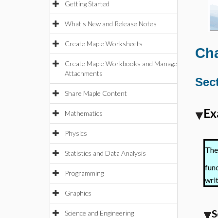
Getting Started
What's New and Release Notes
Create Maple Worksheets
Cha
Create Maple Workbooks and Manage
Attachments
Sect
Share Maple Content
Ex
Mathematics
Physics
The
Statistics and Data Analysis
fun
Programming
writ
Graphics
S
Science and Engineering