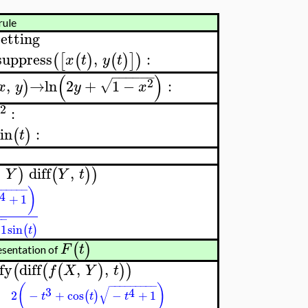
rule
etting
uppress
,
:
(
[
(
)
(
)
]
)
x
t
y
t
−
−
−
−
−
−
(
)
2
,
→
ln
2
+
1
−
:
√
)
x
y
y
x
2
:
in
:
(
)
t
,
diff
,
)
(
)
)
Y
Y
t
−
−
−
−
−
−
)
4
+
1
−
−
1
sin
(
)
t
(
)
F
t
esentation of
fy
diff
,
,
(
(
(
)
)
)
f
X
Y
t
−
−
−
−
−
−
−
−
−
(
)
√
3
4
2
−
+
cos
−
+
1
(
)
t
t
t