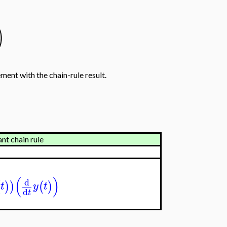
)
ement with the chain-rule result.
nt chain rule
(
)
d
(
)
)
(
)
t
y
t
d
t