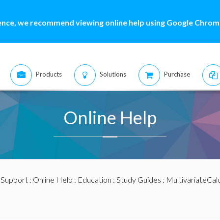
ence, we recommend viewing online help using Google Chrome
Products
Solutions
Purchase
Online Help
:
Support
:
Online Help
:
Education
:
Study Guides
:
MultivariateCal