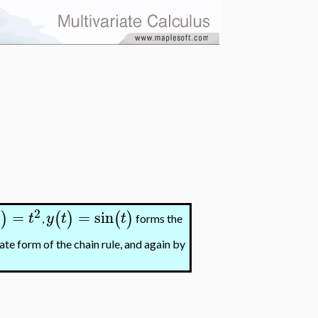
2
=
=
sin
)
(
)
(
)
t
t
y
t
t
,
forms the
te form of the chain rule, and again by