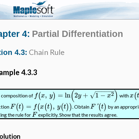
pter 4:
Partial Differentiation
Chain Rule
ion 4.3:
ample 4.3.3
−
−
−
−
−
−
(
)
2
,
=
ln
2
+
1
−
√
(
)
(
f
x
y
y
x
x
 composition of
with
=
,
(
)
(
(
)
(
)
)
(
)
F
t
f
x
t
y
t
F
'
t
ction
. Obtain
by an appropria
F
ing the rule for
explicitly. Show that the results agree.
olution