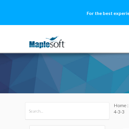
For the best experi
Home
All Products
Maple
MapleSim
4-3-3