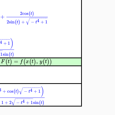
2
cos
(
)
t
+
−
−
−
−
−
−
−
−
−
√
4
2
sin
+
−
+
1
(
)
t
t
−
−
−
−
−
−
)
4
+
1
−
−
1
sin
(
)
t
=
,
(
)
(
(
)
(
)
)
F
t
f
x
t
y
t
n
−
−
−
−
−
−
−
−
−
)
√
3
4
+
cos
−
+
1
(
)
t
t
−
−
−
−
−
−
−
−
−
√
4
+
1
+
2
−
+
1
sin
(
)
t
t