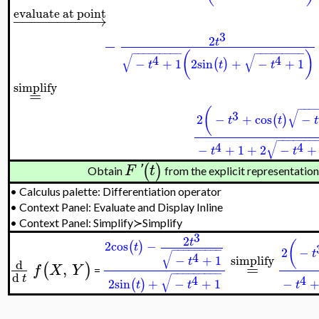
evaluate at point
−
−
−
−
−
−
−
−
−
→
3
2
−
t
−
−
−
−
−
−
−
−
−
−
−
−
−
−
−
−
−
−
(
)
√
√
4
4
−
+
1
2
sin
+
−
+
1
(
)
t
t
t
simplify
=
−
−
−
(
√
3
2
−
+
cos
−
(
)
t
t
t
−
−
−
−
−
−
−
√
4
4
−
+
1
+
2
−
+
t
t
(
)
F
'
t
Obtain
from the explicit representatio
•
Calculus palette: Differentiation operator
•
Context Panel: Evaluate and Display Inline
•
Context Panel: Simplify≻Simplify
3
2
t
2
cos
−
(
(
)
t
−
−
−
−
−
−
−
−
−
2
−
t
√
4
simplify
−
+
1
t
d
,
=
(
)
f
X
Y
=
−
−
−
−
−
−
−
−
−
d
√
t
4
4
2
sin
+
−
+
1
−
(
)
t
t
t