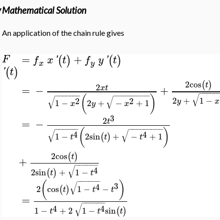
Mathematical Solution
An application of the chain rule gives
=
+
(
)
(
)
F
f
x
'
t
f
y
'
t
x
y
(
)
'
t
2
cos
(
)
t
2
=
−
+
x
t
−
−
−
−
−
−
−
−
−
−
−
−
−
−
−
−
−
−
−
−
−
√
(
)
√
√
2
+
1
−
2
2
y
x
1
−
2
+
−
+
1
x
y
x
3
2
=
−
t
−
−
−
−
−
−
−
−
−
−
−
−
−
−
−
(
)
√
√
4
4
1
−
2
sin
+
−
+
1
(
)
t
t
t
2
cos
(
)
t
+
−
−
−
−
−
−
√
4
2
sin
+
1
−
(
)
t
t
−
−
−
−
−
−
(
)
√
3
4
2
cos
1
−
−
(
)
t
t
t
=
−
−
−
−
−
−
√
4
4
1
−
+
2
1
−
sin
(
)
t
t
t