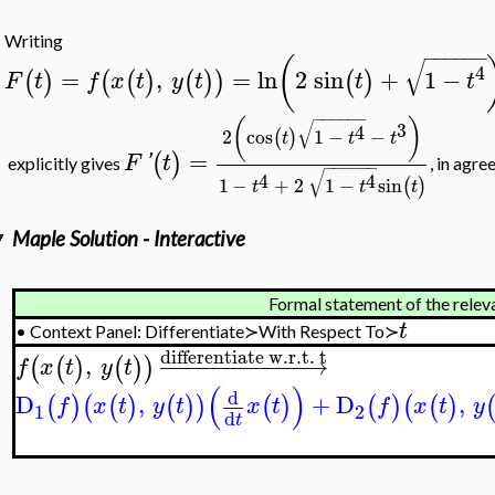
Writing
−
−
−
−
−
−
(
√
4
=
,
=
ln
2
sin
+
1
−
(
)
(
(
)
(
)
)
(
)
F
t
f
x
t
y
t
t
t
−
−
−
−
−
−
(
)
√
3
4
2
cos
1
−
−
(
)
t
t
t
=
(
)
F
'
t
explicitly gives
, in agre
−
−
−
−
−
−
√
4
4
1
−
+
2
1
−
sin
(
)
t
t
t
Maple Solution - Interactive
Formal statement of the releva
t
•
Context Panel: Differentiate≻With Respect To≻
differentiate w.r.t. t
,
−
−
−
−
−
−
−
−
−
−
−
→
(
(
)
(
)
)
f
x
t
y
t
(
)
d
D
,
+
D
,
(
)
(
(
)
(
)
)
(
)
(
)
(
(
)
f
x
t
y
t
x
t
f
x
t
y
1
2
d
t