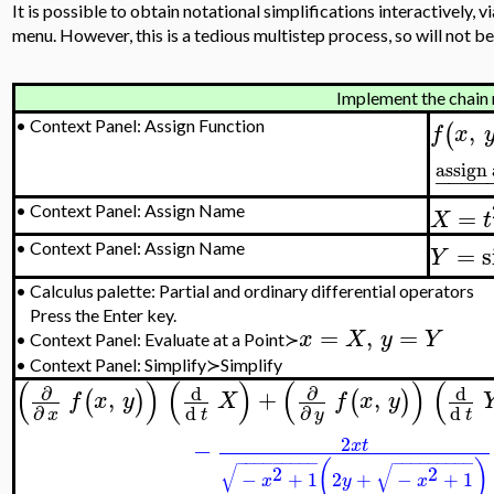
It is possible to obtain notational simplifications interactively, 
menu. However, this is a tedious multistep process, so will not b
Implement the chain 
,
•
Context Panel: Assign Function
(
f
x
assign 
−
−
−
−
=
•
Context Panel: Assign Name
X
t
=
s
•
Context Panel: Assign Name
Y
•
Calculus palette: Partial and ordinary differential operators
Press the Enter key.
=
,
=
x
X
y
Y
•
Context Panel: Evaluate at a Point≻
•
Context Panel: Simplify≻Simplify
(
)
(
)
(
)
(
∂
∂
d
d
,
+
,
(
)
(
)
f
x
y
X
f
x
y
d
d
∂
∂
t
t
x
y
2
−
x
t
−
−
−
−
−
−
−
−
−
−
−
−
−
−
−
−
−
−
(
)
√
√
2
2
−
+
1
2
+
−
+
1
x
y
x