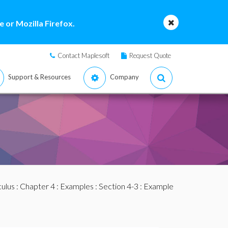
 or Mozilla Firefox.
Contact Maplesoft
Request Quote
Support & Resources
Company
culus
:
Chapter 4
:
Examples
:
Section 4-3
: Example