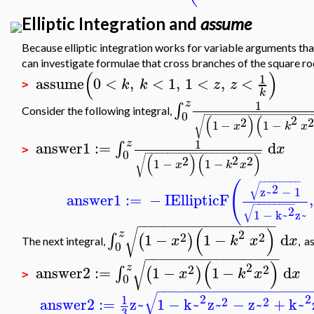
Elliptic Integration and
assume
Because elliptic integration works for variable arguments t
can investigate formulae that cross branches of the square ro
(
)
1
assume
0
<
,
<
1
,
1
<
,
<
k
k
z
z
>
k
z
1
∫
Consider the following integral,
−
−
−
−
−
−
−
−
−
−
−
−
−
−
−
−
−
−
−
0
(
)
(
2
√
2
1
−
1
−
x
k
x
1
z
answer1
:=
d
∫
x
>
−
−
−
−
−
−
−
−
−
−
−
−
−
−
−
−
−
−
−
−
−
0
(
)
(
)
2
√
2
2
1
−
1
−
x
k
x
−
−
−
−
−
−
−
−
(
√
2
z~
−
1
answer1
:=
−
I
EllipticF
,
−
−
−
−
−
−
−
−
√
2
1
−
k~
z~
−
−
−
−
−
−
−
−
−
−
−
−
−
−
−
−
−
−
−
−
(
)
√
2
z
2
2
1
−
1
−
d
∫
(
)
x
k
x
x
The next integral,
, a
0
−
−
−
−
−
−
−
−
−
−
−
−
−
−
−
−
−
−
−
(
)
√
2
z
2
2
answer2
:=
1
−
1
−
d
∫
(
)
x
k
x
x
>
0
−
−
−
−
−
−
−
−
−
−
−
−
−
−
−
−
−
−
−
−
−
−
√
2
2
1
2
2
answer2
:=
z~
1
−
k~
z~
−
z~
+
k~
3