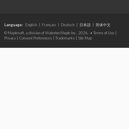
Language:
English
|
Français
|
Deutsch
|
日本語
|
简体中文
© Maplesoft, a division of Waterloo Maple Inc., 2026. •
Terms of Use
|
Privacy
|
Consent Preferences
|
Trademarks
|
Site Map