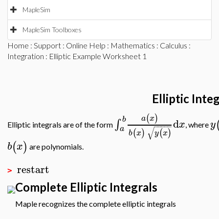
MapleSim
MapleSim Toolboxes
Home
:
Support
:
Online Help
:
Mathematics
:
Calculus
:
Integration
: Elliptic Example Worksheet 1
Elliptic Inte
(
)
a
x
b
d
∫
x
y
Elliptic integrals are of the form
, where
−
−
−
−
−
a
√
(
)
(
)
b
x
y
x
(
)
b
x
are polynomials.
restart
>
Complete Elliptic Integrals
Maple
recognizes the complete elliptic integrals