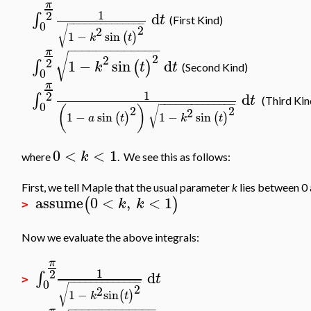
π
1
2
d
∫
t
(First Kind)
−
−
−
−
−
−
−
−
−
−
−
−
−
−
0
2
√
2
1
−
sin
(
)
k
t
−
−
−
−
−
−
−
−
−
−
−
−
−
π
√
2
2
2
1
−
sin
d
∫
(
)
k
t
t
(Second Kind)
0
π
1
2
d
∫
t
(Third Kin
−
−
−
−
−
−
−
−
−
−
−
−
−
−
0
2
2
(
)
√
2
1
−
sin
1
−
sin
(
)
(
)
a
t
k
t
0
<
<
1
k
where
. We see this as follows:
First, we tell Maple that the usual parameter
k
lies between 0 
assume
0
<
,
<
1
(
)
k
k
>
Now we evaluate the above integrals:
π
1
2
d
∫
t
>
−
−
−
−
−
−
−
−
−
−
−
−
−
0
2
√
2
1
−
sin
(
)
k
t
−
−
−
−
−
−
−
−
−
−
−
−
−
π