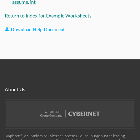
assume
,
int
Return to Index for Example Worksheets
Download Help Document
About Us
Maplesoft™, a subsidiary of Cybernet Systems Co. Ltd. in Japan, is the leading