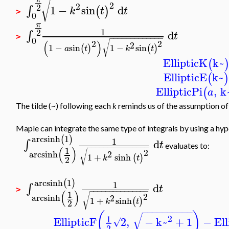
√
2
2
2
1
−
sin
d
∫
(
)
k
t
t
>
0
π
1
2
d
∫
t
>
−
−
−
−
−
−
−
−
−
−
−
−
−
0
2
2
(
)
√
2
1
−
sin
1
−
sin
(
)
(
)
a
t
k
t
EllipticK
k~
(
EllipticE
k~
(
)
EllipticPi
,
k
(
a
The tilde (~) following each
k
reminds us of the assumption of 
Maple can integrate the same type of integrals by using a hype
arcsinh
1
(
)
1
d
∫
t
evaluates to:
−
−
−
−
−
−
−
−
−
−
−
−
−
−
−
(
)
1
2
√
2
arcsinh
1
+
sinh
(
)
k
t
2
arcsinh
1
(
)
1
d
∫
t
−
−
−
−
−
−
−
−
−
−
−
−
−
−
−
>
(
)
1
2
√
arcsinh
2
1
+
sinh
(
)
k
t
2
−
−
−
−
−
−
−
−
−
−
(
)
√
2
1
EllipticF
2
,
−
k~
+
1
−
Ell
√
2