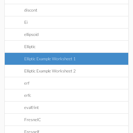
discont
Ei
ellipsoid
Elliptic
Elliptic Example Worksheet 1
Elliptic Example Worksheet 2
erf
erfc
evalf/int
FresnelC
Fresnelf