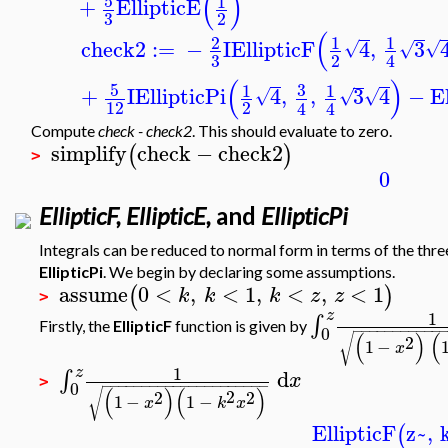
(
)
5
1
+
EllipticE
3
2
(
2
1
1
check2
:=
−
I
EllipticF
4
,
3
√
√
√
3
2
4
(
)
5
3
1
1
+
I
EllipticPi
4
,
,
3
4
−
E
√
√
√
12
2
4
4
Compute
check - check2
. This should evaluate to zero.
simplify
check
−
check2
(
)
>
0
EllipticF, EllipticE,
and
EllipticPi
Integrals can be reduced to normal form in terms of the thre
EllipticPi
. We begin by declaring some assumptions.
assume
0
<
,
<
1
,
<
,
<
1
(
)
k
k
k
z
z
>
z
1
∫
Firstly, the
EllipticF
function is given by
−
−
−
−
−
−
−
−
−
−
−
0
(
)
(
√
2
1
−
x
1
z
d
∫
x
>
−
−
−
−
−
−
−
−
−
−
−
−
−
−
−
−
−
−
−
−
−
0
(
)
(
)
2
√
2
2
1
−
1
−
x
k
x
EllipticF
z~
,
(