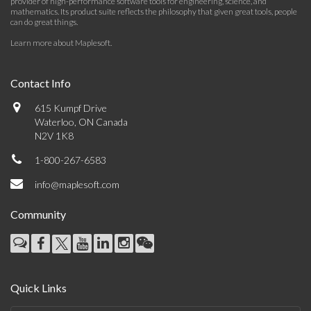
provider of high-performance software tools for engineering, science, and
mathematics. Its product suite reflects the philosophy that given great tools, people
can do great things.
Learn more about Maplesoft
.
Contact Info
615 Kumpf Drive
Waterloo, ON Canada
N2V 1K8
1-800-267-6583
info@maplesoft.com
Community
Quick Links