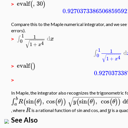
evalf
,
30
(
)
>
0.9270373386506859592
Compare this to the Maple numerical integrator, and we see t
errors).
1
1
d
∫
x
>
−
−
−
−
−
−
−
0
√
4
1
+
x
1
1
d
∫
−
−
−
−
−
−
−
0
√
4
1
+
x
evalf
(
)
>
0.927037338
>
In Maple, the integrator also recognizes the trigonometric f
−
−
−
−
−
−
−
−
−
−
−
−
−
−
−
−
−
√
b
sin
,
cos
sin
,
cos
d
∫
(
(
)
(
)
)
(
(
)
(
)
)
R
θ
θ
y
θ
θ
a
R
y
, where
is a rational function of sin and cos, and
is a quad
See Also