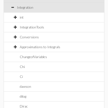
Integration
int
IntegrationTools
Conversions
Approximations to Integrals
ChangeofVariables
Chi
Ci
dawson
dilog
Dirac