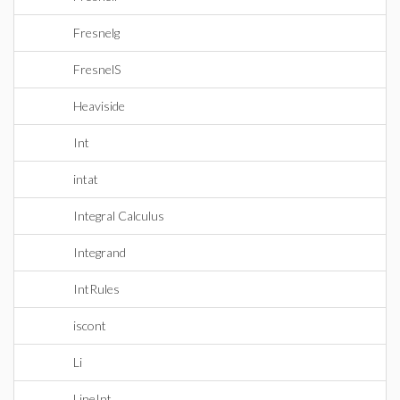
Fresnelg
FresnelS
Heaviside
Int
intat
Integral Calculus
Integrand
IntRules
iscont
Li
LineInt