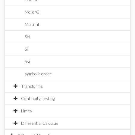
MeijerG
MultiInt
Shi
Si
Ssi
symbolic order
Transforms
Continuity Testing
Limits
Differential Calculus