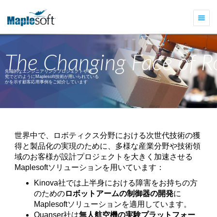
Togg
navi
The Changing Face of R
先端的なエンジニアリングプロジェクトや研
究でどのようにMaplesoft技術が用いられている
かを示す顧客応用事例をご紹介しています
世界中で、ロボティクス分野における次世代技術の獲
得と製品化の実現のために、多様な産業分野や技術領
域のお客様が設計プロジェクトを大きく加速させる
Maplesoftソリューションを用いています：
Kinova社では上半身における障害をお持ちの方
のための
ロボットアームの制御器の開発
に
Maplesoftソリューションを適用しています。
Quanser社は
無人航空機の実験プラットフォー