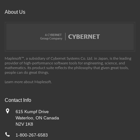
About Us
Maplesoft™, a subsidiary of Cybernet Systems Co. Ltd. in Japan, is the leading
provider of high-performance software tools for engineering, science, and
mathematics. Its product suite reflects the philosophy that given great tools,
people can do great things.
Learn more about Maplesoft
.
Contact Info
615 Kumpf Drive
Waterloo, ON Canada
N2V 1K8
1-800-267-6583