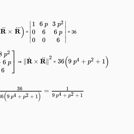
∣
∣
2
1
6
3
p
p
..
..
.
(
)
∣
∣
R
R
×
0
6
6
p
∣
∣
=
= 36
∣
∣
0
0
6
⎤
2
8
p
.
..
2
(
)
4
2
R
R
∥
×
∥
36
9
+
+
1
⎦
−
6
p
p
p
⇒
=
6
36
1
=
4
2
(
)
9
+
+
1
4
2
p
p
36
9
+
+
1
p
p