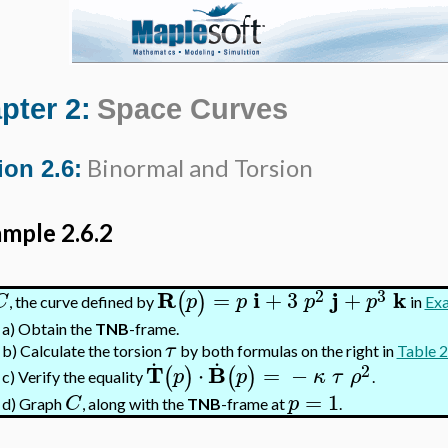
pter 2:
Space Curves
Binormal and Torsion
ion 2.6:
mple 2.6.2
2
3
R
i
j
k
=
+
3
+
(
)
C
p
p
p
p
, the curve defined by
in
Exa
a)
Obtain the
TNB
-frame.
τ
.
.
b)
Calculate the torsion
by both formulas on the right in
Table 2
2
T
B
⋅
=
−
(
)
(
)
p
p
κ
τ
ρ
c)
Verify the equality
.
=
1
C
p
d)
Graph
, along with the
TNB
-frame at
.