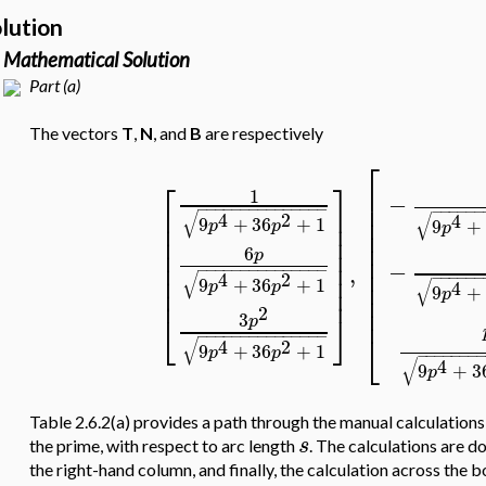
lution
Mathematical Solution
Part (a)
The vectors
T
,
N
, and
B
are respectively
⎡
⎡
⎤
⎢
1
−
⎢
−
−
−
−
−
−
−
−
−
−
−
−
−
−
−
−
−
−
−
−
−
⎢
⎥
√
4
2
⎢
√
4
9
+
36
+
1
9
+
⎢
⎥
p
p
p
⎢
⎢
⎥
⎢
⎢
⎥
6
p
⎢
⎢
⎥
−
,
⎢
−
−
−
−
−
−
−
−
−
−
−
−
−
−
−
⎢
⎥
√
−
−
−
−
−
−
4
2
9
+
36
+
1
⎢
√
4
p
p
⎢
⎥
9
+
p
⎢
⎢
2
⎣
⎦
3
p
⎣
−
−
−
−
−
−
−
−
−
−
−
−
−
−
−
√
4
2
9
+
36
+
1
p
p
−
−
−
−
−
−
−
√
4
9
+
3
p
Table 2.6.2(a) provides a path through the manual calculations
s
the prime, with respect to arc length
. The calculations are d
the right-hand column, and finally, the calculation across the 