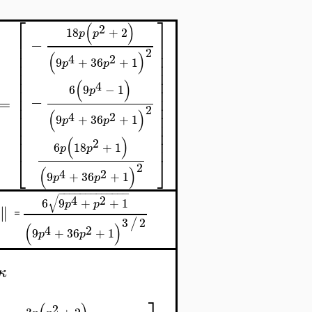
⎡
⎤
(
)
2
18
+
2
p
p
⎢
⎥
−
⎢
⎥
2
⎢
⎥
(
)
4
2
9
+
36
+
1
⎢
⎥
p
p
⎢
⎥
⎢
⎥
(
)
4
⎢
⎥
6
9
−
1
p
⎢
⎥
−
=
⎢
⎥
2
(
)
⎢
⎥
4
2
9
+
36
+
1
p
p
⎢
⎥
⎢
⎥
⎢
⎥
(
)
2
6
18
+
1
p
p
⎣
⎦
2
(
)
4
2
9
+
36
+
1
p
p
−
−
−
−
−
−
−
−
−
−
−
−
−
√
4
2
6
9
+
+
1
p
p
∥
=
3
2
/
(
)
4
2
9
+
36
+
1
p
p
κ
2