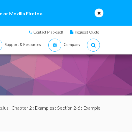
 or Mozilla Firefox.
Contact Maplesoft
Request Quote
Support & Resources
Company
culus
:
Chapter 2
:
Examples
:
Section 2-6
: Example