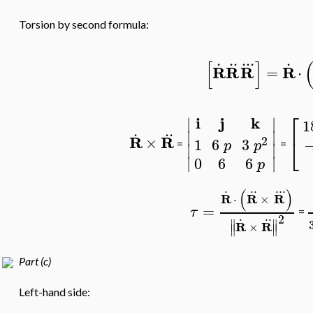
Torsion by second formula:
.
..
..
.
.
[
]
R
R
R
R
=
⋅
⎡
i
j
k
∣
∣
1
.
..
∣
∣
R
R
×
⎣
2
1
6
3
p
p
=
=
∣
∣
∣
∣
0
6
6
p
.
..
..
.
(
)
R
R
R
⋅
×
=
τ
=
.
..
2
∥
∥
R
R
×
∥
∥
Part (c)
Left-hand side: