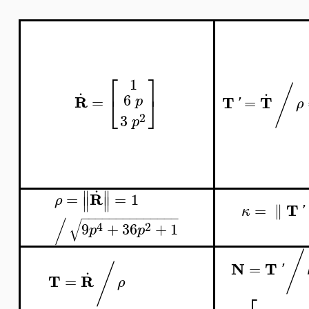
⎡
⎤
1
.
/
.
6
⎣
⎦
R
T
T
=
=
p
'
ρ
2
3
p
.
∥
∥
R
=
=
1
ρ
∥
∥
T
=
∥
κ
'
−
−
−
−
−
−
−
−
−
−
−
−
−
−
/
√
4
2
9
+
36
+
1
p
p
/
N
T
/
=
.
'
T
R
=
ρ