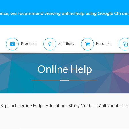
ence, we recommend viewing online help using Google Chrome
Products
Solutions
Purchase
Online Help
:
Support
:
Online Help
:
Education
:
Study Guides
:
MultivariateCal