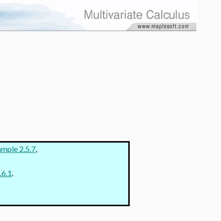
mple 2.5.7
,
.6.1
.