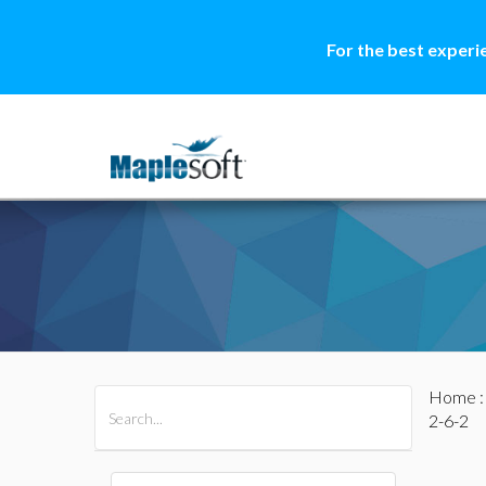
For the best experi
Home
All Products
Maple
MapleSim
2-6-2