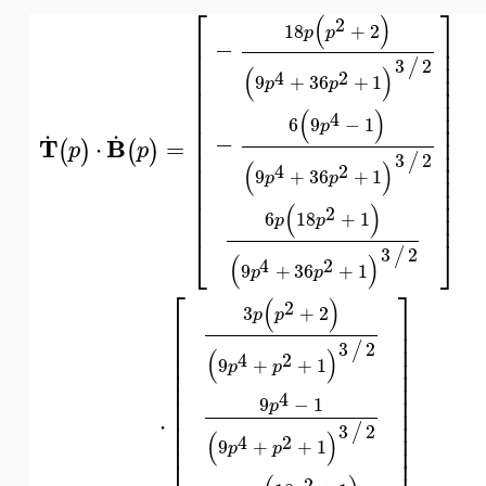
⎡
⎤
(
)
2
18
+
2
p
p
⎢
⎥
−
⎢
⎥
⎢
⎥
3
2
/
(
)
⎢
⎥
4
2
9
+
36
+
1
p
p
⎢
⎥
⎢
⎥
⎢
⎥
(
)
4
6
9
−
1
.
.
⎢
⎥
p
⎢
⎥
−
T
B
=
⋅
(
)
(
)
p
p
⎢
⎥
3
2
/
⎢
⎥
(
)
4
2
9
+
36
+
1
⎢
⎥
p
p
⎢
⎥
⎢
⎥
(
)
2
⎢
⎥
6
18
+
1
p
p
⎣
⎦
3
2
/
(
)
4
2
9
+
36
+
1
p
p
⎡
⎤
(
)
2
3
+
2
p
p
⎢
⎥
⎢
⎥
⎢
⎥
3
2
/
(
)
⎢
⎥
4
2
9
+
+
1
p
p
⎢
⎥
⎢
⎥
⎢
⎥
4
9
−
1
p
⎢
⎥
⋅
⎢
⎥
3
2
/
⎢
⎥
(
)
4
2
9
+
+
1
⎢
⎥
p
p
2