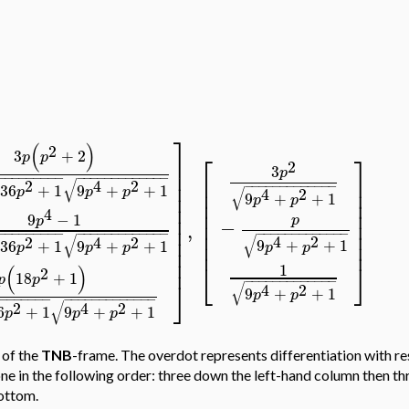
⎤
(
)
2
3
+
2
⎡
⎤
p
p
⎥
2
3
⎥
p
−
−
−
−
−
−
−
−
−
−
−
−
−
−
−
−
−
−
−
−
−
−
⎢
⎥
⎥
√
2
4
2
−
−
−
−
−
−
−
−
−
−
−
−
−
36
+
1
9
+
+
1
⎢
⎥
√
p
p
p
4
2
⎥
9
+
+
1
⎢
⎥
p
p
⎥
⎢
⎥
4
⎥
9
−
1
⎢
⎥
p
p
−
,
⎥
⎢
⎥
−
−
−
−
−
−
−
−
−
−
−
−
−
−
−
−
−
−
−
−
−
−
−
−
−
−
−
−
−
−
−
−
−
−
−
⎥
√
√
4
2
2
4
2
⎢
⎥
9
+
+
1
36
+
1
9
+
+
1
p
p
p
p
p
⎥
⎥
⎣
⎦
1
(
)
2
18
+
1
p
p
−
−
−
−
−
−
−
−
−
−
−
−
−
⎦
√
4
2
9
+
+
1
p
p
−
−
−
−
−
−
−
−
−
−
−
−
−
−
−
−
−
−
−
−
−
√
2
4
2
6
+
1
9
+
+
1
p
p
p
 of the
TNB
-frame. The overdot represents differentiation with r
one in the following order: three down the left-hand column then t
bottom.