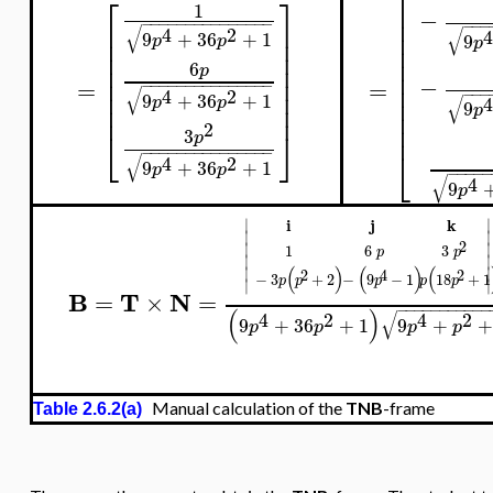
⎡
⎡
⎤
⎢
1
−
⎢
−
−
−
−
−
−
−
−
−
−
−
−
−
−
−
⎢
⎥
−
−
−
√
4
2
⎢
√
4
9
+
36
+
1
9
⎢
⎥
p
p
p
⎢
⎢
⎥
⎢
⎢
⎥
6
p
⎢
⎢
⎥
−
=
=
−
−
−
−
−
−
−
−
−
−
−
−
−
−
−
⎢
⎢
⎥
√
−
−
−
4
2
9
+
36
+
1
⎢
√
4
p
p
⎢
⎥
9
p
⎢
⎢
2
⎣
⎦
3
p
⎣
−
−
−
−
−
−
−
−
−
−
−
−
−
−
−
√
4
2
9
+
36
+
1
p
p
−
−
−
−
√
4
9
p
i
j
k
∣
∣
∣
∣
2
∣
∣
1
6
3
p
p
∣
∣
(
)
(
)
(
∣
∣
2
4
2
−
3
+
2
−
9
−
1
18
+
1
p
p
p
p
p
∣
∣
B
T
N
=
×
=
−
−
−
−
−
−
−
−
−
−
−
(
)
√
4
2
4
2
9
+
36
+
1
9
+
+
p
p
p
p
Manual calculation of the
TNB
-frame
Table 2.6.2(a)