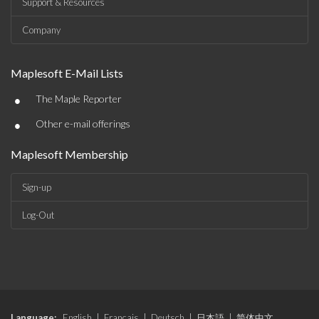
Support & Resources
Company
Maplesoft E-Mail Lists
•
The Maple Reporter
•
Other e-mail offerings
Maplesoft Membership
Sign-up
Log-Out
Language:
English
|
Français
|
Deutsch
|
日本語
|
简体中文