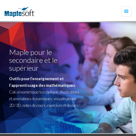
Togg
navi
Maple pour le
secondaire et le
supérieur
Outils pour l’enseignement et
l’apprentissage des mathématiques.
Calcul numérique/symbolique, illustrations
et animations dynamiques, visualisations
2D/3D, notes de cours, exercices et devoirs.