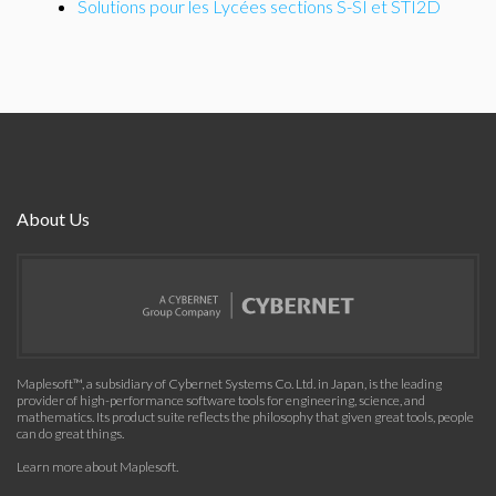
Solutions pour les Lycées sections S-SI et STI2D
About Us
Maplesoft™, a subsidiary of Cybernet Systems Co. Ltd. in Japan, is the leading
provider of high-performance software tools for engineering, science, and
mathematics. Its product suite reflects the philosophy that given great tools, people
can do great things.
Learn more about Maplesoft
.