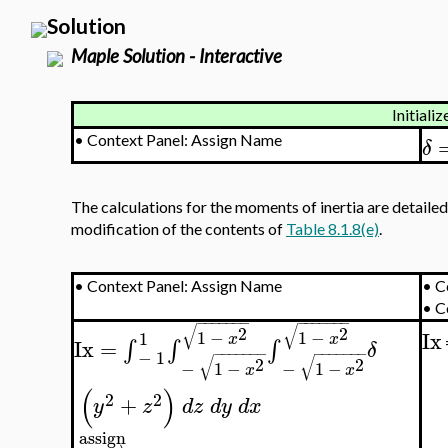
Solution
Maple Solution - Interactive
Initializ
•
Context Panel: Assign Name
δ
The calculations for the moments of inertia are detailed 
modification of the contents of
Table 8.1.8(e)
.
•
Context Panel: Assign Name
•
C
•
C
−
−
−
−
−
−
−
−
−
−
−
−
−
−
√
√
2
2
Ix
1
−
1
−
1
x
x
Ix
=
∫
∫
∫
δ
−
−
−
−
−
−
−
−
−
−
−
−
−
−
−
1
√
√
2
2
−
1
−
−
1
−
x
x
(
)
2
2
+
y
z
d
z
d
y
d
x
assign
−
−
−
→