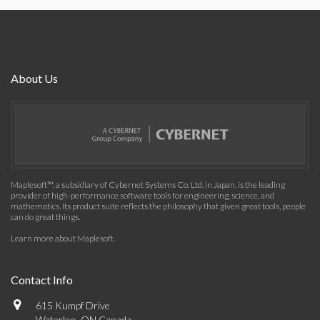
About Us
Maplesoft™, a subsidiary of Cybernet Systems Co. Ltd. in Japan, is the leading
provider of high-performance software tools for engineering, science, and
mathematics. Its product suite reflects the philosophy that given great tools, people
can do great things.
Learn more about Maplesoft
.
Contact Info
615 Kumpf Drive
Waterloo, ON Canada