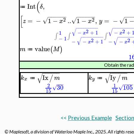
(
Int
,
δ
≔
−
−
−
−
−
−
−
−
−
−
−
−
−
−
[
2
2
=
−
1
−
..
1
−
,
=
−
1
√
√
√
z
x
x
y
−
−
−
−
−
−
−
−
−
−
−
−
−
−
−
−
−
√
√
2
2
−
+
1
−
+
1
x
x
∫
∫
∫
−
−
−
−
−
−
−
−
−
−
−
−
−
−
−
−
1
√
√
2
2
−
−
+
1
−
−
x
x
value
(
)
m
M
≔
1
Obtain the radi
−
−
−
−
−
−
−
−
−
−
−
−
√
√
Ix
Iy
/
/
k
m
k
m
≔
≔
x
y
−
−
−
−
−
−
−
2
1
30
105
√
√
15
15
<<
Previous Example
Section
© Maplesoft, a division of Waterloo Maple Inc.,
2025. All rights res