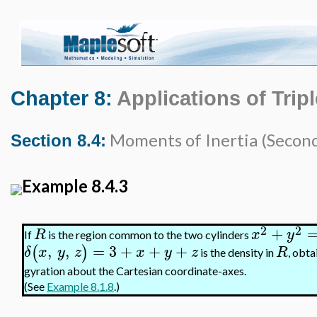
Chapter 8:
Applications of Tripl
Moments of Inertia (Seco
Section 8.4:
Example 8.4.3
2
2
+
R
x
y
If
is the region common to the two cylinders
,
,
=
3
+
+
+
(
)
δ
x
y
z
x
y
z
R
is the density in
, obta
gyration about the Cartesian coordinate-axes.
(See
Example 8.1.8
.)