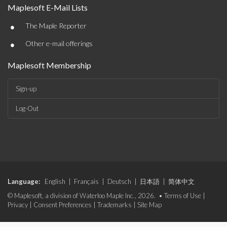
Maplesoft E-Mail Lists
•
The Maple Reporter
•
Other e-mail offerings
Maplesoft Membership
Sign-up
Log-Out
Language:
English
|
Français
|
Deutsch
|
日本語
|
简体中文
© Maplesoft, a division of Waterloo Maple Inc., 2026. •
Terms of Use
|
Privacy
|
Consent Preferences
|
Trademarks
|
Site Map