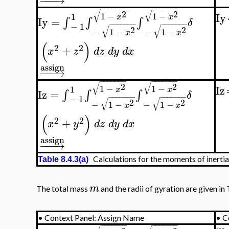
−
−
−
−
−
−
−
−
−
−
−
−
−
−
√
√
2
2
Iy
1
−
1
−
1
x
x
Iy
=
∫
∫
∫
δ
−
−
−
−
−
−
−
−
−
−
−
−
−
−
−
1
√
√
2
2
−
1
−
−
1
−
x
x
(
)
2
2
+
x
z
d
z
d
y
d
x
assign
−
−
−
→
−
−
−
−
−
−
−
−
−
−
−
−
−
−
√
√
2
2
Iz
1
−
1
−
1
x
x
Iz
=
∫
∫
∫
δ
−
−
−
−
−
−
−
−
−
−
−
−
−
−
−
1
√
√
2
2
−
1
−
−
1
−
x
x
(
)
2
2
+
x
y
d
z
d
y
d
x
assign
−
−
−
→
Calculations for the moments of inertia
Table 8.4.3(a)
m
The total mass
and the radii of gyration are given in 
•
Context Panel: Assign Name
•
C
−
−
−
−
−
−
−
−
−
−
−
−
−
−