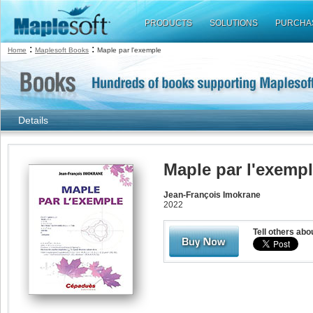
PRODUCTS
SOLUTIONS
PURCHA
:
:
Home
Maplesoft Books
Maple par l'exemple
Details
Maple par l'exemp
Jean-François Imokrane
2022
Tell others abo