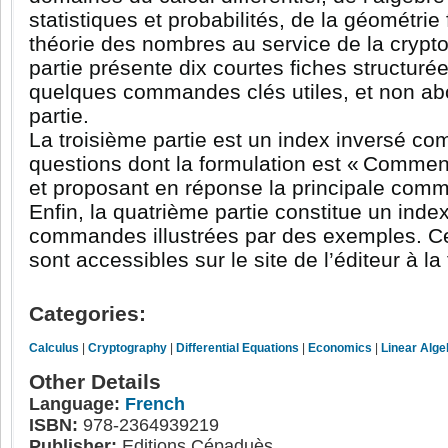
statistiques et probabilités, de la géométrie 
théorie des nombres au service de la crypt
partie présente dix courtes fiches structuré
quelques commandes clés utiles, et non a
partie.
La troisième partie est un index inversé c
questions dont la formulation est « Comment
et proposant en réponse la principale com
Enfin, la quatrième partie constitue un inde
commandes illustrées par des exemples. Ce
sont accessibles sur le site de l’éditeur à la
Categories:
Calculus
|
Cryptography
|
Differential Equations
|
Economics
|
Linear Alge
Other Details
Language:
French
ISBN:
978-2364939219
Publisher:
Editions Cépaduès