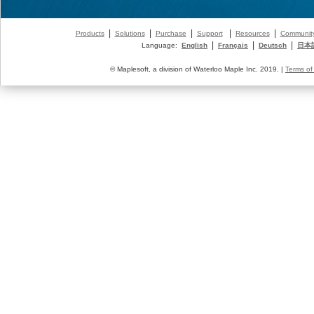
|
|
|
|
|
Products
Solutions
Purchase
Support
Resources
Communit
|
|
|
Language:
English
Français
Deutsch
日本
© Maplesoft, a division of Waterloo Maple Inc. 2019. |
Terms of