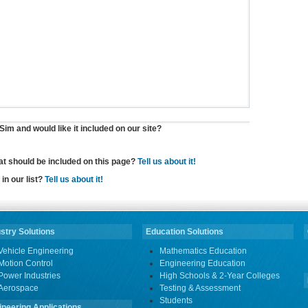
im and would like it included on our site?
hat should be included on this page?
Tell us about it!
in our list?
Tell us about it!
stry Solutions
Education Solutions
Vehicle Engineering
Mathematics Education
Motion Control
Engineering Education
Power Industries
High Schools & 2-Year Colleges
Aerospace
Testing & Assessment
Students
ineering Applications