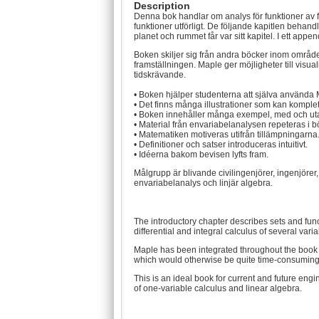
Description
Denna bok handlar om analys för funktioner av fl
funktioner utförligt. De följande kapitlen behandla
planet och rummet får var sitt kapitel. I ett ap
Boken skiljer sig från andra böcker inom området
framställningen. Maple ger möjligheter till visu
tidskrävande.
• Boken hjälper studenterna att själva använda 
• Det finns många illustrationer som kan komplet
• Boken innehåller många exempel, med och ut
• Material från envariabelanalysen repeteras i bö
• Matematiken motiveras utifrån tillämpningarna
• Definitioner och satser introduceras intuitivt.
• Idéerna bakom bevisen lyfts fram.
Målgrupp är blivande civilingenjörer, ingenjöre
envariabelanalys och linjär algebra.
The introductory chapter describes sets and funct
differential and integral calculus of several var
Maple has been integrated throughout the book to
which would otherwise be quite time-consuming
This is an ideal book for current and future eng
of one-variable calculus and linear algebra.