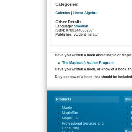
Categories:
Calculus
|
Linear Algebra
Other Details
Language:
Swedish
ISBN:
9789144066257
Publisher:
Studentlitteratur
Have you written a book about Maple or MapleS
The Maplesoft Author Program
Have you written a book, or know of a book, t
Do you know of a book that should be included 
Products
Indu
Maple
MapleSim
Maple T.A.
Professional Services and
Consulting
Eng