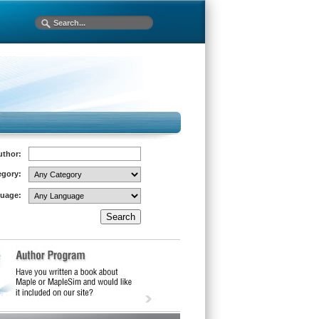
uthor:
egory:
uage: