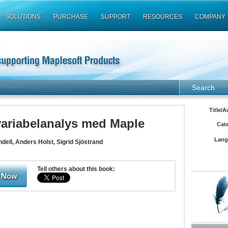
SOLUTIONS
PURCHASE
SUPPORT
RESOURCES
COMPANY
Search
Title/A
variabelanalys med Maple
Cat
Lang
dell, Anders Holst, Sigrid Sjöstrand
Tell others about this book: