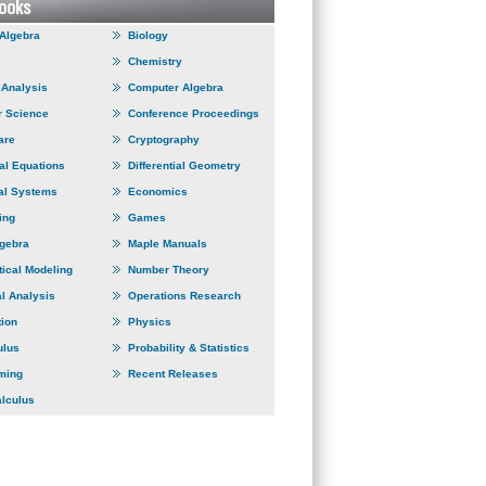
 Algebra
Biology
Chemistry
Analysis
Computer Algebra
 Science
Conference Proceedings
are
Cryptography
ial Equations
Differential Geometry
al Systems
Economics
ing
Games
lgebra
Maple Manuals
ical Modeling
Number Theory
l Analysis
Operations Research
tion
Physics
ulus
Probability & Statistics
ming
Recent Releases
alculus