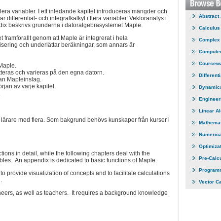
era variabler. I ett inledande kapitel introduceras mängder och
Abstract
r differential- och integralkalkyl i flera variabler. Vektoranalys i
pendix beskrivs grunderna i datoralgebrasystemet Maple.
Calculus
 framförallt genom att Maple är integrerat i hela
Complex 
alisering och underlättar beräkningar, som annars är
Computer
Coursew
Maple.
teras och ­varieras på den egna datorn.
Different
an Mapleinslag.
rjan av varje kapitel.
Dynamic
.
Engineer
Linear A
r, lärare med flera. Som bakgrund behövs kunskaper från kurser i
Mathemat
Numerica
Optimiza
ions in detail, while the following chapters deal with the
Pre-Calc
iables. An appendix is dedicated to basic functions of Maple.
Program
 provide visualization of concepts and to facilitate calculations
.
Vector C
ineers, as well as teachers. It requires a background knowledge