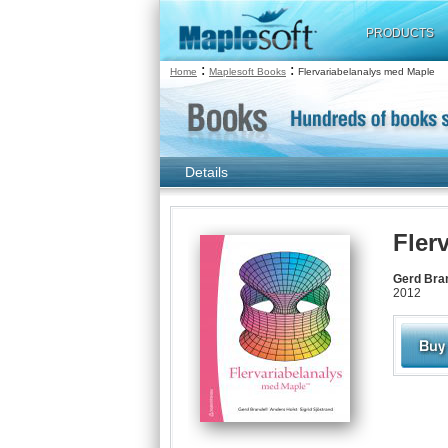
PRODUCTS
:
:
Home
Maplesoft Books
Flervariabelanalys med Maple
Details
Fler
Gerd Bran
2012